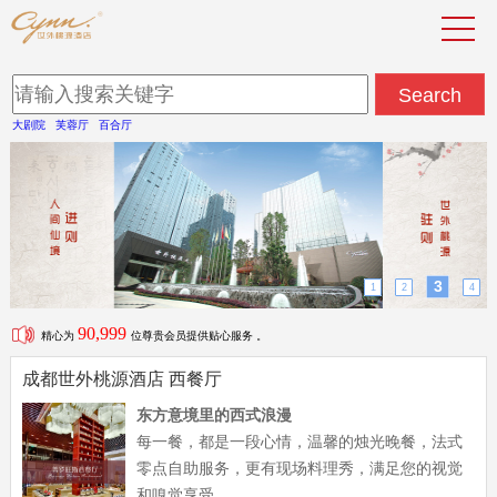
大剧院
芙蓉厅
百合厅
3
1
2
4
90,999
精心为
位尊贵会员提供贴心服务 。
成都世外桃源酒店 西餐厅
东方意境里的西式浪漫
每一餐，都是一段心情，温馨的烛光晚餐，法式
零点自助服务，更有现场料理秀，满足您的视觉
和嗅觉享受。