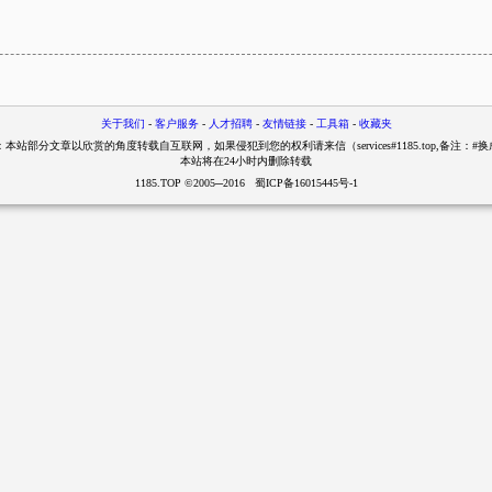
关于我们
-
客户服务
-
人才招聘
-
友情链接
-
工具箱
-
收藏夹
本站部分文章以欣赏的角度转载自互联网，如果侵犯到您的权利请来信（services#1185.top,备注：#
本站将在24小时内删除转载
1185.TOP ©2005─2016 蜀ICP备16015445号-1