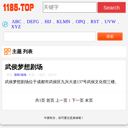
ABC
DEFG
HIJ
KLMN
OPQ
RST
UVW
,
,
,
,
,
,
,
XYZ
主题
列表
武侯梦想剧场
类型:
场馆/场地
| 标签：
| 状态：运行中
武侯梦想剧场位于成都市武侯区九兴大道137号武侯文化馆三楼。
共1页 首页 上一页
1
下一页 末页
午夜时分，你可要注意身体呢！