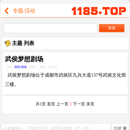
专题/活动
主题
列表
武侯梦想剧场
类型:
场馆/场地
| 标签：
| 状态：运行中
武侯梦想剧场位于成都市武侯区九兴大道137号武侯文化馆
三楼。
共1页 首页 上一页
1
下一页 末页
上边脑袋小，下边肚子大，此字会是啥（打一字）
TOP