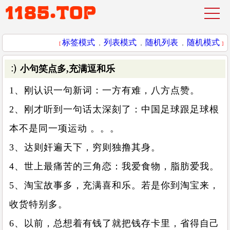
标签模式
列表模式
随机列表
随机模式
[
，
，
，
]
小句笑点多,充满逗和乐
1、刚认识一句新词：一方有难，八方点赞。
2、刚才听到一句话太深刻了：中国足球跟足球根
本不是同一项运动 。。。
3、达则奸遍天下，穷则独撸其身。
4、世上最痛苦的三角恋：我爱食物，脂肪爱我。
5、淘宝故事多，充满喜和乐。若是你到淘宝来，
收货特别多。
6、以前，总想着有钱了就把钱存卡里，省得自己