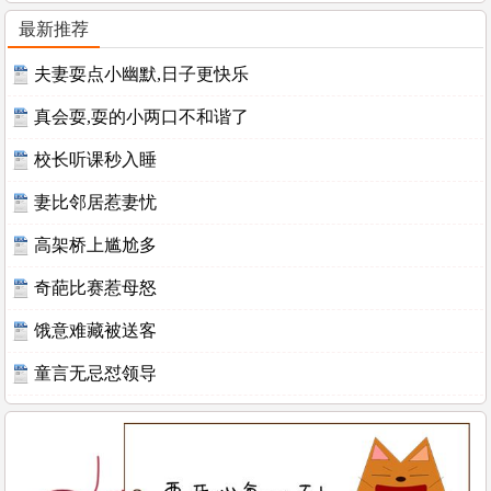
最新推荐
夫妻耍点小幽默,日子更快乐
真会耍,耍的小两口不和谐了
校长听课秒入睡
妻比邻居惹妻忧
高架桥上尴尬多
奇葩比赛惹母怒
饿意难藏被送客
童言无忌怼领导