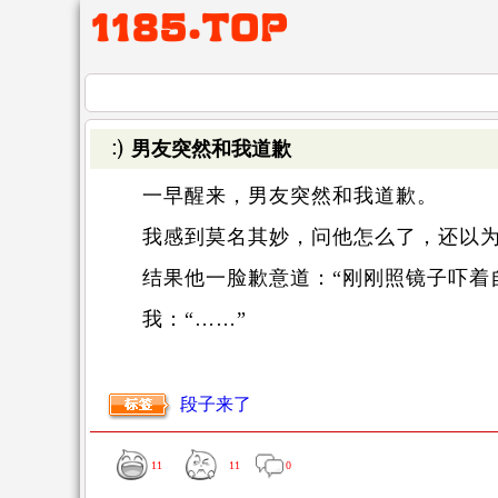
男友突然和我道歉
一早醒来，男友突然和我道歉。
我感到莫名其妙，问他怎么了，还以
结果他一脸歉意道：“刚刚照镜子吓着
我：“……”
段子来了
11
11
0