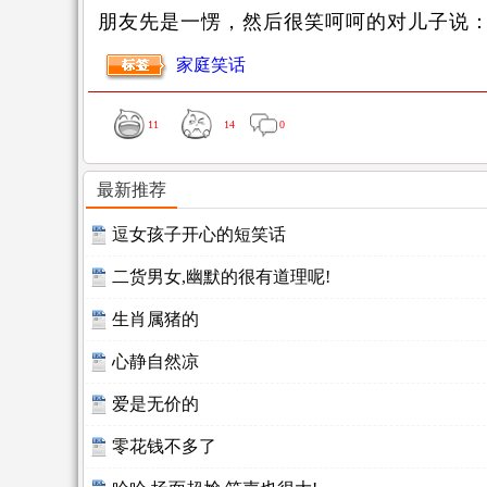
朋友先是一愣，然后很笑呵呵的对儿子说
家庭笑话
11
14
0
最新推荐
逗女孩子开心的短笑话
二货男女,幽默的很有道理呢!
生肖属猪的
心静自然凉
爱是无价的
零花钱不多了