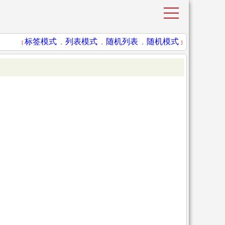
标签模式
列表模式
随机列表
随机模式
[
，
，
，
]