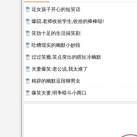
逗女孩子开心的短笑话
爆囧,老师收拾学生,收拾的棒棒哒!
笑劲十足的生活搞笑剧
吐槽现实的幽默小妙段
过过笑瘾,笑点突出的瞎扯冷幽默
夫妻爆笑:老公说,我太难了
精辟的幽默逗段聊男女
爆笑夫妻,明争暗斗小两口