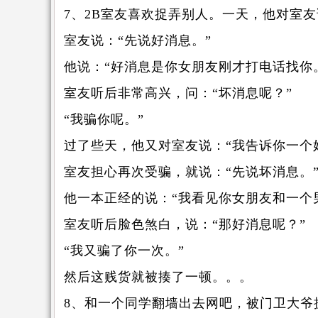
7、2B室友喜欢捉弄别人。一天，他对室友
室友说：“先说好消息。”
他说：“好消息是你女朋友刚才打电话找你
室友听后非常高兴，问：“坏消息呢？”
“我骗你呢。”
过了些天，他又对室友说：“我告诉你一个
室友担心再次受骗，就说：“先说坏消息。
他一本正经的说：“我看见你女朋友和一个
室友听后脸色煞白，说：“那好消息呢？”
“我又骗了你一次。”
然后这贱货就被揍了一顿。。。
8、和一个同学翻墙出去网吧，被门卫大爷