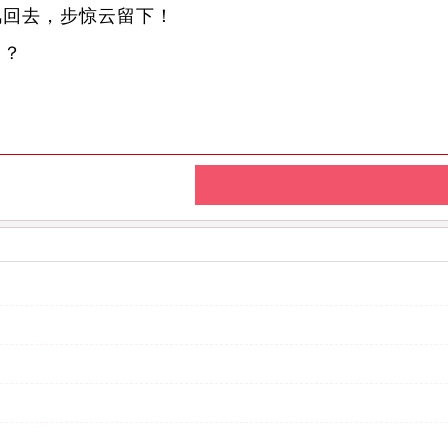
风回去，步惊云留下！
！？