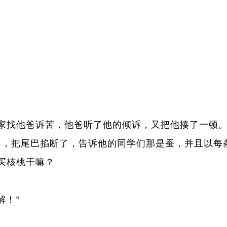
家找他爸诉苦，他爸听了他的倾诉，又把他揍了一顿
多，把尾巴掐断了，告诉他的同学们那是蚕，并且以每
买核桃干嘛？
解！”