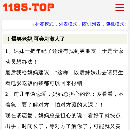
标签模式
列表模式
随机列表
随机模式
[
，
，
，
]
爆笑老妈,可会刺激人了
1、妹妹一把年纪了还没有找到男朋友，于是全家
动员想办法！
最后我给妈妈建议：“这样，以后妹妹出去请男生
看电影吃饭的钱都可以回来报销！
2、前几年谈恋爱，妈妈总担心的说：多看看，不
着急，要了解对方，怕对方藏的太深了！
现在谈恋爱，妈妈总是担心的说：看好了就快点
出手，时间长了，等对方了解你了，可能就又黄