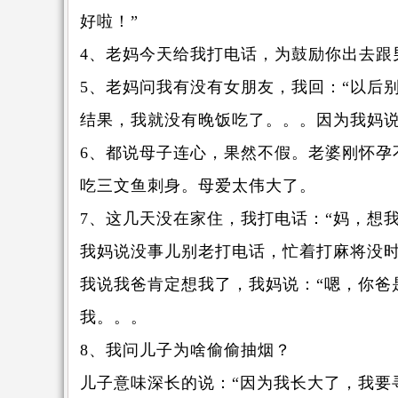
好啦！”
4、老妈今天给我打电话，为鼓励你出去跟
5、老妈问我有没有女朋友，我回：“以后
结果，我就没有晚饭吃了。。。因为我妈说
6、都说母子连心，果然不假。老婆刚怀
吃三文鱼刺身。母爱太伟大了。
7、这几天没在家住，我打电话：“妈，想我
我妈说没事儿别老打电话，忙着打麻将没
我说我爸肯定想我了，我妈说：“嗯，你爸
我。。。
8、我问儿子为啥偷偷抽烟？
儿子意味深长的说：“因为我长大了，我要