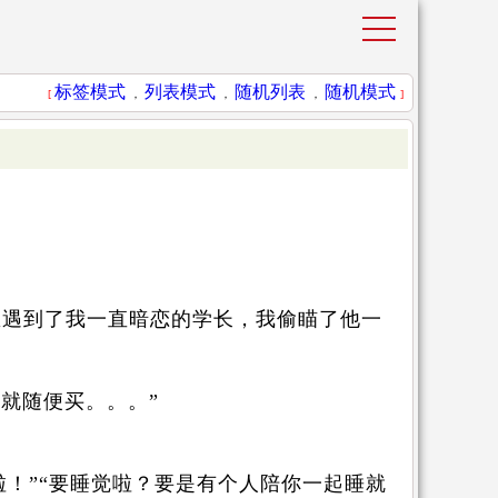
标签模式
列表模式
随机列表
随机模式
[
，
，
，
]
里遇到了我一直暗恋的学长，我偷瞄了他一
就随便买。。。”
啦！”“要睡觉啦？要是有个人陪你一起睡就