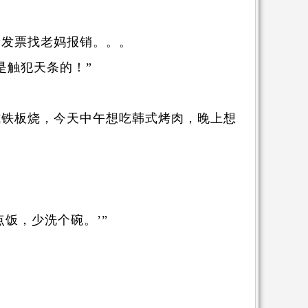
着发票找老妈报销。。。
是触犯天条的！”
式铁板烧，今天中午想吃韩式烤肉，晚上想
饭，少洗个碗。’”