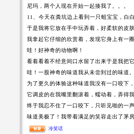
尼玛，两个人现在开始一起揍我了。。。
11、今天在粪坑边上看到一只蛆宝宝，白
于是我将它放在手中玩弄着，好柔软的皮
我拿起它仔细的欣赏着，发现它身上有一
哇！好神奇的动物啊！
看着看着不经意间口水留了出来于是我把
哇！一股神奇的味道我从未尝到过的味道
为了更久的体验这种味道我没有一口咬下
它调皮的在我嘴里翻滚着，蠕动着，弄得
终于我忍不住了一口咬下，只听见啪的一
味道美极了！我带着满足的笑容走出了茅
冷笑话