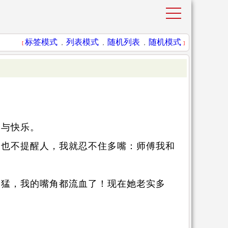
标签模式
列表模式
随机列表
随机模式
[
，
，
，
]
功与快乐。
到也不提醒人，我就忍不住多嘴：师傅我和
过猛，我的嘴角都流血了！现在她老实多