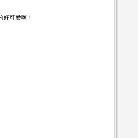
的好可爱啊！