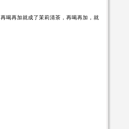
，再喝再加就成了茉莉清茶，再喝再加，就
。