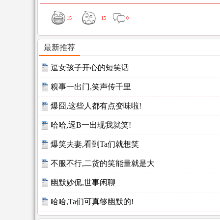
15
15
0
最新推荐
逗女孩子开心的短笑话
糗事一出门,笑声传千里
爆囧,这些人都有点变味啦!
哈哈,逗B一出现我就笑!
爆笑夫妻,看到Ta们就想笑
不服不行,二货的笑能量就是大
幽默妙侃,世事闲聊
哈哈,Ta们可真够幽默的!