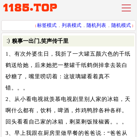
标签模式
列表模式
随机列表
随机模式
[
，
，
，
]
糗事一出门,笑声传千里
1、有次外婆生日，我折了一大罐五颜六色的千纸
鹤送给她，后来她把一整罐千纸鹤倒掉拿去装白
砂糖了，嘴里唠叨着：这玻璃罐看着真不
错。。。
2、从小看电视就羡慕电视剧里别人家的冰箱，天
啊什么都有，饮料，啤酒，炸鸡鸭脖各种各样。
回头看看自己家的冰箱，剩菜剩饭辣椒酱。。。
3、早上我跟在厨房里做早餐的爸爸说：“爸爸从