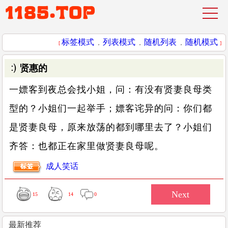
标签模式
列表模式
随机列表
随机模式
[
，
，
，
]
贤惠的
一嫖客到夜总会找小姐，问：有没有贤妻良母类
型的？小姐们一起举手；嫖客诧异的问：你们都
是贤妻良母，原来放荡的都到哪里去了？小姐们
齐答：也都正在家里做贤妻良母呢。
成人笑话
15
14
0
最新推荐