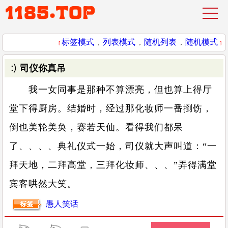
标签模式
列表模式
随机列表
随机模式
[
，
，
，
]
司仪你真吊
我一女同事是那种不算漂亮，但也算上得厅
堂下得厨房。结婚时，经过那化妆师一番捯饬，
倒也美轮美奂，赛若天仙。看得我们都呆
了、、、、典礼仪式一始，司仪就大声叫道：“一
拜天地，二拜高堂，三拜化妆师、、、”弄得满堂
宾客哄然大笑。
愚人笑话