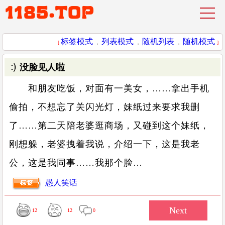
标签模式
列表模式
随机列表
随机模式
[
，
，
，
]
没脸见人啦
和朋友吃饭，对面有一美女，……拿出手机
偷拍，不想忘了关闪光灯，妹纸过来要求我删
了……第二天陪老婆逛商场，又碰到这个妹纸，
刚想躲，老婆拽着我说，介绍一下，这是我老
公，这是我同事……我那个脸…
愚人笑话
12
12
0