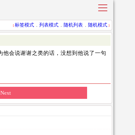
标签模式
列表模式
随机列表
随机模式
[
，
，
，
]
他会说谢谢之类的话，没想到他说了一句