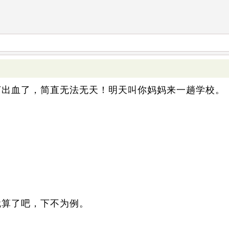
出血了，简直无法无天！明天叫你妈妈来一趟学校。
算了吧，下不为例。