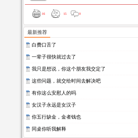
16
15
0
最新推荐
白费口舌了
一辈子很快就过去了
我只是想说，你这个朋友我交定了
这些问题，就交给时间去解决吧
有你这么安慰人的吗
女汉子永远是女汉子
你五行缺金，金者钱也
同桌你听我解释