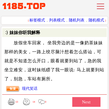
标签模式
列表模式
随机列表
随机模式
[
，
，
，
]
妹妹你听我解释
放假坐车回家， 坐我旁边的是一像奶茶妹妹
那样的美女，一路上绞尽脑汁想着怎么搭讪，可
就是不知道怎么开口，眼看就要到站了，急的我
坐立难安，这时妹纸瞟了我一眼说: 马上就要到站
了，别急，车站有厕所。
现代笑话
13
14
0