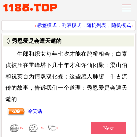
标签模式
列表模式
随机列表
随机模式
[
，
，
，
]
秀恩爱是会遭天谴的
牛郎和织女每年七夕才能在鹊桥相会；白素
贞被压在雷峰塔下几十年才和许仙团聚；梁山伯
和祝英台为情双双化蝶；这些感人肺腑，千古流
传的故事，告诉我们一个道理：秀恩爱是会遭天
谴的
冷笑话
15
16
0