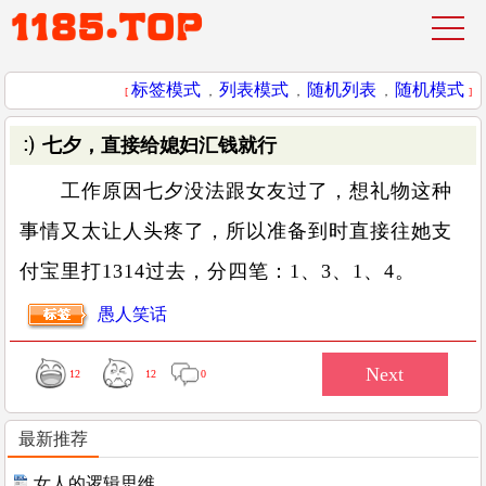
标签模式
列表模式
随机列表
随机模式
[
，
，
，
]
七夕，直接给媳妇汇钱就行
工作原因七夕没法跟女友过了，想礼物这种
事情又太让人头疼了，所以准备到时直接往她支
付宝里打1314过去，分四笔：1、3、1、4。
愚人笑话
12
12
0
最新推荐
女人的逻辑思维