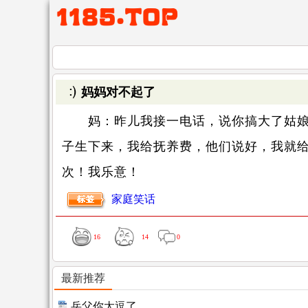
妈妈对不起了
妈：昨儿我接一电话，说你搞大了姑娘肚
子生下来，我给抚养费，他们说好，我就给
次！我乐意！
家庭笑话
16
14
0
最新推荐
岳父你太逗了