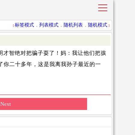
标签模式
列表模式
随机列表
随机模式
[
，
，
，
]
才智绝对把骗子耍了！妈：我让他们把孩
了你二十多年，这是我离我孙子最近的一