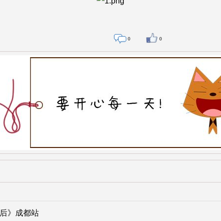
0
0
学后》成都站