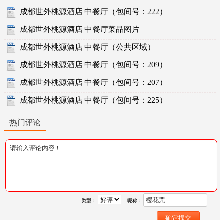
成都世外桃源酒店 中餐厅（包间号：222）
成都世外桃源酒店 中餐厅菜品图片
成都世外桃源酒店 中餐厅（公共区域）
成都世外桃源酒店 中餐厅（包间号：209）
成都世外桃源酒店 中餐厅（包间号：207）
成都世外桃源酒店 中餐厅（包间号：225）
热门评论
类型：
昵称：