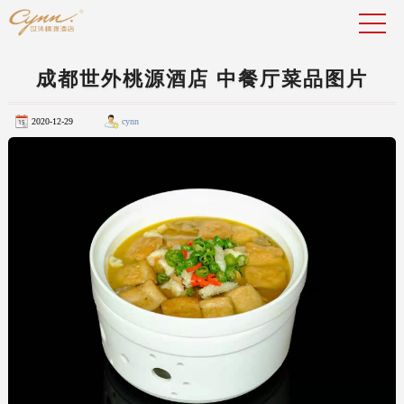
成都世外桃源酒店 中餐厅菜品图片
2020-12-29
cynn