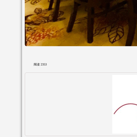
阅读
2353