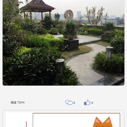
阅读
72374
0
0