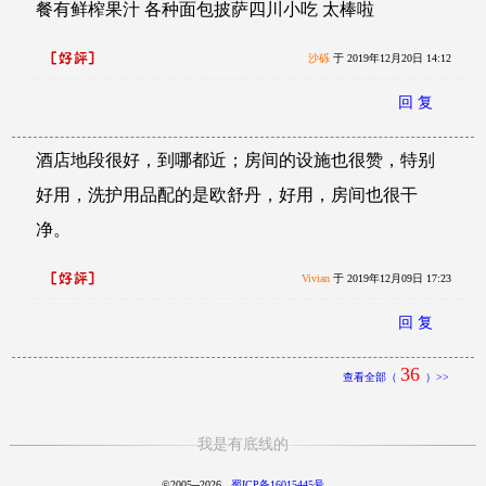
餐有鲜榨果汁 各种面包披萨四川小吃 太棒啦
沙砾
于 2019年12月20日 14:12
回 复
酒店地段很好，到哪都近；房间的设施也很赞，特别
好用，洗护用品配的是欧舒丹，好用，房间也很干
净。
Vivian
于 2019年12月09日 17:23
回 复
36
查看全部（
）>>
我是有底线的
©2005─2026
蜀ICP备16015445号