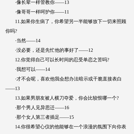
·像长辈一样管教你——13
·像哥哥一样呵护你——11
11.如果你生病了，你希望另一半能够放下一切来照顾
你吗?
·当然——14
·没必要，还是先忙他的事好了——12
12.你觉得自己可以长时间的忍受单恋之苦吗?
·我想可以——14
·才不会呢，喜欢他我会想办法暗示或干脆直接表白
——13
13.如果男朋友被人横刀夺爱，你会比较恨哪一个?
·那个男人见异思迁——16
·那个女人第三者插足——15
14.你很希望心仪的他能够在一个浪漫的氛围下向你表