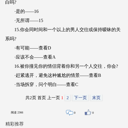
白吗?
·是的——16
·无所谓——15
15.你会同时间和一个以上的男人交往或保持暧昧的关
系吗?
·有可能——查看D
·应该不会——查看A
16.被你撞见你的情侣背着你和另一个人交往，你会?
·赶紧逃开，避免这种尴尬的情景——查看B
·当场拆穿，问个明白——查看C
共2页 首页 上一页
1
2
下一页
末页
阅读
2366
0
0
精彩推荐