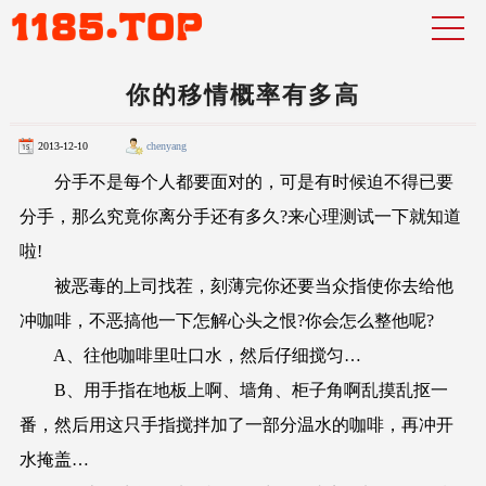
你的移情概率有多高
2013-12-10
chenyang
分手不是每个人都要面对的，可是有时候迫不得已要
分手，那么究竟你离分手还有多久?来心理测试一下就知道
啦!
被恶毒的上司找茬，刻薄完你还要当众指使你去给他
冲咖啡，不恶搞他一下怎解心头之恨?你会怎么整他呢?
A、往他咖啡里吐口水，然后仔细搅匀…
B、用手指在地板上啊、墙角、柜子角啊乱摸乱抠一
番，然后用这只手指搅拌加了一部分温水的咖啡，再冲开
水掩盖…