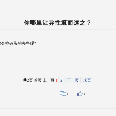
你哪里让异性避而远之？
会抢破头的去争呢?
共2页 首页 上一页
1
2
下一页
末页
0
0