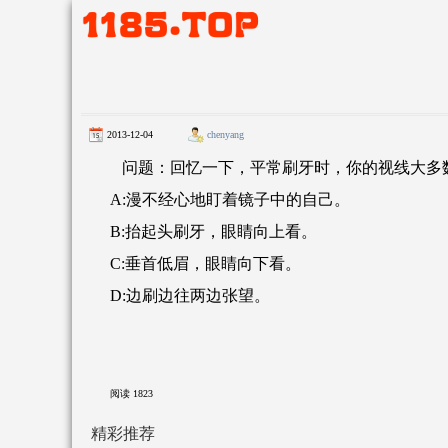
2013-12-04
chenyang
问题：回忆一下，平常刷牙时，你的视线大多数
A:漫不经心地盯着镜子中的自己。
B:抬起头刷牙，眼睛向上看。
C:垂首低眉，眼睛向下看。
D:边刷边往两边张望。
阅读
1823
精彩推荐