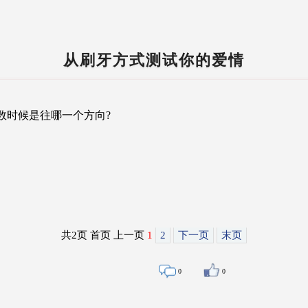
从刷牙方式测试你的爱情
时候是往哪一个方向?
共2页 首页 上一页
1
2
下一页
末页
0
0