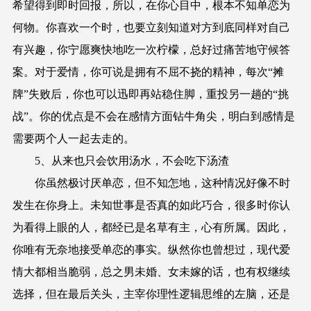
希望得到即时回报，所以，在你心目中，根本不知单恋为
何物。你喜欢一个时，也要立刻知道对方到底同样对自己
有兴趣，你宁愿爽快地吃一次柠檬，总好过痛苦地守候答
案。对于爱情，你可说是拥有不屈不挠的精神，每次“摊
牌”失败后，你也可以迅即再站稳住脚，重投另一趟的“挑
战”。你的优点是不会在感情方面钻牛角尖，明白到感情是
需要两个人一起去走的。
5、从来也只会饮用汤水，不会吃下汤渣
你虽然极讨厌单恋，但不知怎地，这种情况好像不时
发生在你身上。未知世事是否真的如此巧合，很多时你认
为看得上眼的人，都经已是名草有主，心有所属。因此，
你唯有无奈地接受单恋的事实。纵然你也曾想过，现代爱
情大都相当脆弱，总之男未婚、女未嫁的话，也有权继续
选择，但在最后关头，主宰你理性逻辑思维的左脑，还是