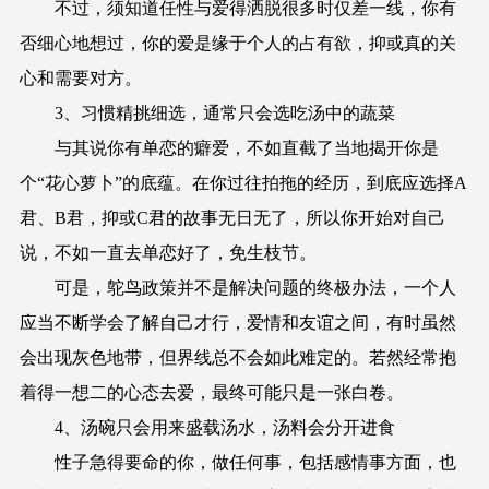
不过，须知道任性与爱得洒脱很多时仅差一线，你有
否细心地想过，你的爱是缘于个人的占有欲，抑或真的关
心和需要对方。
3、习惯精挑细选，通常只会选吃汤中的蔬菜
与其说你有单恋的癖爱，不如直截了当地揭开你是
个“花心萝卜”的底蕴。在你过往拍拖的经历，到底应选择A
君、B君，抑或C君的故事无日无了，所以你开始对自己
说，不如一直去单恋好了，免生枝节。
可是，鸵鸟政策并不是解决问题的终极办法，一个人
应当不断学会了解自己才行，爱情和友谊之间，有时虽然
会出现灰色地带，但界线总不会如此难定的。若然经常抱
着得一想二的心态去爱，最终可能只是一张白卷。
4、汤碗只会用来盛载汤水，汤料会分开进食
性子急得要命的你，做任何事，包括感情事方面，也