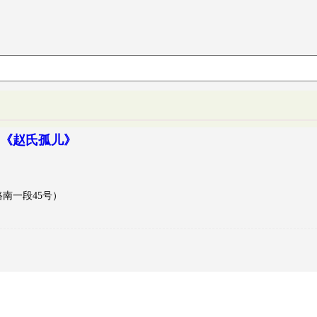
剧《赵氏孤儿》
南一段45号）
）