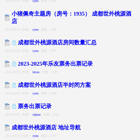
2023-08-13 | 作者：
cynn
| 浏览：1346
小猪佩奇主题房（房号：1935） 成都世外桃源酒
店
2023-08-13 | 作者：
cynn
| 浏览：1586
成都世外桃源酒店房间数量汇总
2022-12-24 | 作者：
cynn
| 浏览：1971
2023-2025年乐友票务出票记录
2022-05-28 | 作者：
leyou
| 浏览：1139
成都世外桃源酒店半封闭方案
2022-05-05 | 作者：
cynn
| 浏览：1409
票务出票记录
2022-04-07 | 作者：
cdpiao
| 浏览：1429
成都世外桃源酒店 地址导航
2021-10-21 | 作者：
cynn
| 浏览：2297