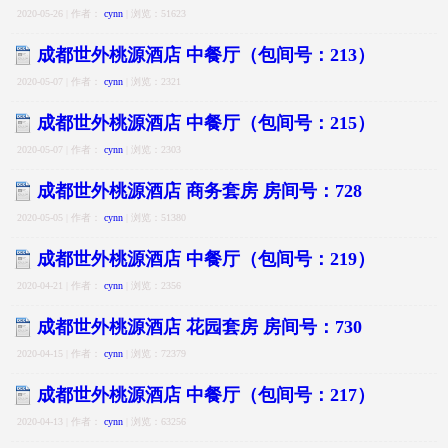
2020-05-26 | 作者：
cynn
| 浏览：51623
成都世外桃源酒店 中餐厅（包间号：213）
2020-05-07 | 作者：
cynn
| 浏览：2321
成都世外桃源酒店 中餐厅（包间号：215）
2020-05-07 | 作者：
cynn
| 浏览：2303
成都世外桃源酒店 商务套房 房间号：728
2020-05-05 | 作者：
cynn
| 浏览：51380
成都世外桃源酒店 中餐厅（包间号：219）
2020-04-21 | 作者：
cynn
| 浏览：2356
成都世外桃源酒店 花园套房 房间号：730
2020-04-15 | 作者：
cynn
| 浏览：72379
成都世外桃源酒店 中餐厅（包间号：217）
2020-04-13 | 作者：
cynn
| 浏览：63256