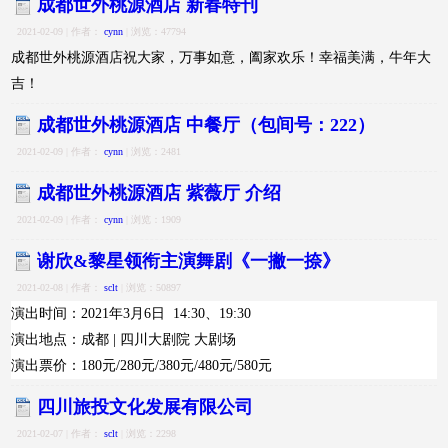
成都世外桃源酒店 新春特刊
2021-02-09 | 作者：
cynn
| 浏览：47794
成都世外桃源酒店祝大家，万事如意，阖家欢乐！幸福美满，牛年大
吉！
成都世外桃源酒店 中餐厅（包间号：222）
2021-02-09 | 作者：
cynn
| 浏览：2481
成都世外桃源酒店 紫薇厅 介绍
2021-02-09 | 作者：
cynn
| 浏览：1909
谢欣&黎星领衔主演舞剧《一撇一捺》
2021-02-08 | 作者：
sclt
| 浏览：50897
演出时间：2021年3月6日 14:30、19:30
演出地点：成都 | 四川大剧院 大剧场
演出票价：180元/280元/380元/480元/580元
四川旅投文化发展有限公司
2021-02-07 | 作者：
sclt
| 浏览：2298