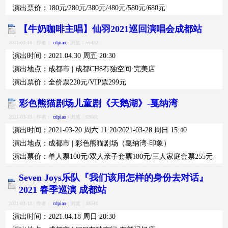
演出票价：180元/280元/380元/480元/580元/680元
【牛奶咖啡主唱】仙羽2021巡回演唱会成都站
2021-03-18 | 作者：
cdpiao
| 浏览：59432
演出时间：2021.04.30 周五 20:30
演出地点：成都市 | 成都CH8冇独空间·完美店
演出票价：全价票220元/VIP票299元
彩色熊猫剧场儿童剧《天鹅湖》-戛纳湾
2021-03-13 | 作者：
cdpiao
| 浏览：63681
演出时间：2021-03-20 周六 11:20/2021-03-28 周日 15:40
演出地点：成都市 | 彩色熊猫剧场（戛纳湾·印象）
演出票价：单人票100元/双人亲子套票180元/三人家庭套票255元
Seven Joys乐队『我们该用怎样的身份去对话』
2021 春季巡演 成都站
2021-03-13 | 作者：
cdpiao
| 浏览：38541
演出时间：2021.04.18 周日 20:30